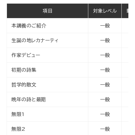
項目
対象レベル
動画
本講義のご紹介
一般
動
生誕の地レカナーティ
一般
動
作家デビュー
一般
動
初期の詩集
一般
動
哲学的散文
一般
動
晩年の詩と最期
一般
動
無限1
一般
動
無限2
一般
動