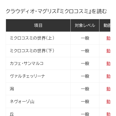
クラウディオ・マグリス『ミクロコスミ』を読む
項目
対象レベル
動画サ
ミクロコスミの世界（上）
一般
動画
ミクロコスミの世界（下）
一般
動画
カフェ・サンマルコ
一般
動画
ヴァルチェッリーナ
一般
動画
潟
一般
動画
ネヴォーゾ山
一般
動画
丘
一般
動画