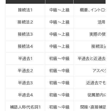
接続法1
中級～上級
概要、イントロダ
接続法2
中級～上級
活用
接続法3
中級～上級
実際の使い
接続法4
中級～上級
接続法過
半過去1
初級～中級
半過去と近過去の
半過去2
初級～中級
アスペクト
半過去3
初級～中級
近過去でもO
半過去4
初級～中級
従属節内の
補語人称代名詞1
初級～中級
間接・直接補語