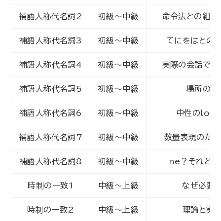
補語人称代名詞2
初級～中級
命令法との組み
補語人称代名詞3
初級～中級
てにをはとの
補語人称代名詞4
初級～中級
実際の会話で使
補語人称代名詞5
初級～中級
場所のci
補語人称代名詞6
初級～中級
中性のloと
補語人称代名詞7
初級～中級
数量表現のため
補語人称代名詞8
初級～中級
ne？それとも
時制の一致1
中級～上級
なぜ必要
時制の一致2
中級～上級
理論と実