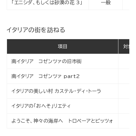
「エニシダ、もしくは砂漠の花 3」
一般
動
イタリアの街を訪ねる
項目
対象
南イタリア コゼンツァの旧市街
一
南イタリア コゼンツァ part2
一
イタリアの美しい村 カステル・ディ・トーラ
一
イタリアの「おへそ」リエティ
一
ようこそ、神々の海岸へ トロペーアとピッツォ
一