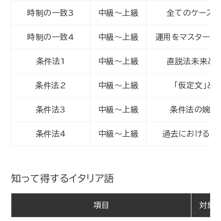
時制の一致3
中級～上級
全てのケース
時制の一致4
中級～上級
運用をマスターす
条件法1
中級～上級
直説法未来と
条件法2
中級～上級
「仮定文」と
条件法3
中級～上級
条件法の婉曲
条件法4
中級～上級
過去における未
知って得するイタリア語
項目
対象