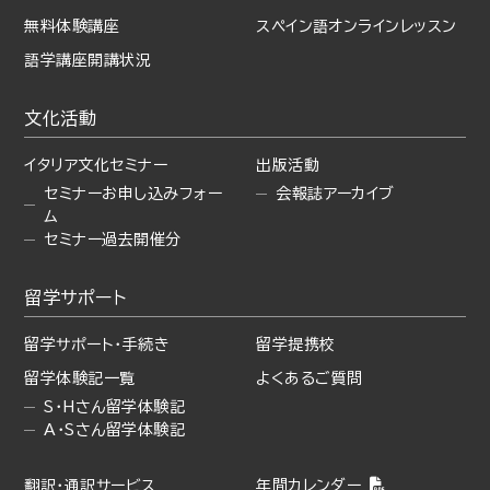
無料体験講座
スペイン語オンラインレッスン
語学講座開講状況
文化活動
イタリア文化セミナー
出版活動
セミナーお申し込みフォー
会報誌アーカイブ
ム
セミナー過去開催分
留学サポート
留学サポート・手続き
留学提携校
留学体験記一覧
よくあるご質問
S・Hさん留学体験記
A・Sさん留学体験記
翻訳・通訳サービス
年間カレンダー