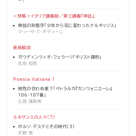
ー?
＜特集＞イタリア講義録／第三講義『神話』
神話の形態学「少年から花に変わったナルキッソス」
マリーザ・T・ギディーニ
表紙解説
ガウディンツィオ・フェラーリ「キリスト磔刑」
北垣 知依
Poesia italiana 1
相性の合わぬ星？「ペトラルカ『カンツォニエーレ』
186・187番」
土居 満寿美
ルネサンスの人々（7）
ボルソ・デステとその時代（3）
天野 恵