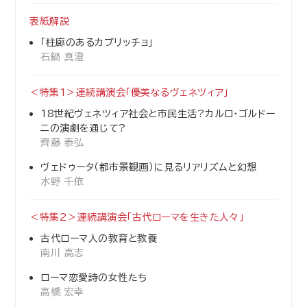
表紙解説
「柱廊のあるカプリッチョ」
石鍋 真澄
＜特集1＞連続講演会「優美なるヴェネツィア」
18世紀ヴェネツィア社会と市民生活?カルロ・ゴルドー
ニの演劇を通じて?
齊藤 泰弘
ヴェドゥータ（都市景観画）に見るリアリズムと幻想
水野 千依
＜特集2＞連続講演会「古代ローマを生きた人々」
古代ローマ人の教育と教養
南川 高志
ローマ恋愛詩の女性たち
高橋 宏幸