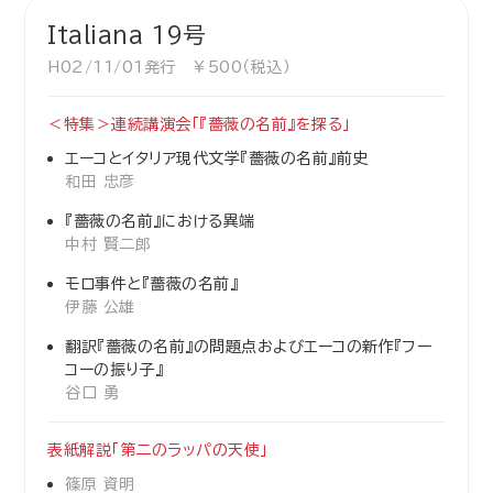
Italiana 19号
H02/11/01発行 ￥500（税込）
＜特集＞連続講演会「『薔薇の名前』を探る」
エーコとイタリア現代文学『薔薇の名前』前史
和田 忠彦
『薔薇の名前』における異端
中村 賢二郎
モロ事件と『薔薇の名前』
伊藤 公雄
翻訳『薔薇の名前』の問題点およびエーコの新作『フー
コーの振り子』
谷口 勇
表紙解説「第二のラッパの天使」
篠原 資明