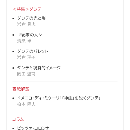
＜特集＞ダンテ
ダンテの光と影
岩倉 具忠
世紀末の人々
清瀬 卓
ダンテのパレット
岩倉 翔子
ダンテと視覚的イメージ
岡田 温司
表紙解説
ドメニコ・ディ・ミケーリ「『神曲』を説くダンテ」
柏木 隆夫
コラム
ピッツァ・コロンナ