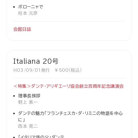
ボローニャで
柱本 元彦
会館日誌
Italiana 20号
H03/09/01発行 ￥500（税込）
＜特集＞ダンテ・アリギエーリ協会創立百周年記念講演会
理事長挨拶
野上 素一
ダンテの魅力「フランチェスカ・ダ・リミニの物語を中心
に」
西本 晃二
「イタリア語の父」ダンテ