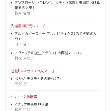
アンブロージョ・ロレンツェッティ 《都市と田園における
善政の効果》
松原 哲哉
先端学術研究シリーズ
アル＝カビースィー（アルカビティウス）の 『占星術入
門』
山本 啓二
ノヴェッラの誕生とテクストの問題について
村松 真理子
連載「ルネサンスの人々11」
ボルソ・デステとその時代（７）
天野 恵
イタリア文化講座
イタリア美術を見る眼
松原 哲哉