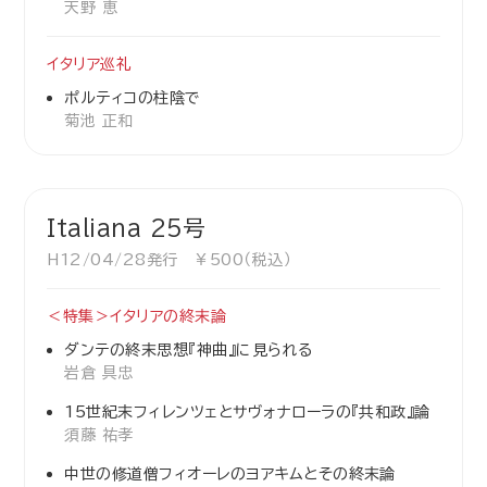
天野 恵
イタリア巡礼
ポルティコの柱陰で
菊池 正和
Italiana 25号
H12/04/28発行 ￥500（税込）
＜特集＞イタリアの終末論
ダンテの終末思想『神曲』に見られる
岩倉 具忠
15世紀末フィレンツェとサヴォナローラの『共和政』論
須藤 祐孝
中世の修道僧フィオーレのヨアキムとその終末論