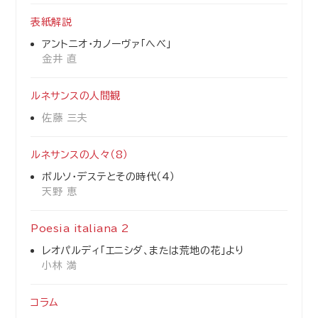
表紙解説
アントニオ・カノーヴァ「へべ」
金井 直
ルネサンスの人間観
佐藤 三夫
ルネサンスの人々（8）
ボルソ・デステとその時代（4）
天野 恵
Poesia italiana 2
レオパルディ「エニシダ、または荒地の花」より
小林 満
コラム