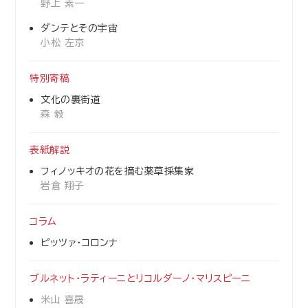
野上 素一
ダンテとその宇宙
小松 左京
特別寄稿
文化の裏街道
森 毅
表紙解説
フィノッキオの花を摘む薬草採集家
岩倉 翔子
コラム
ピッツァ・コロンナ
ブルネット・ラティーニとリコルダーノ・マリスピーニ
米山 喜晟