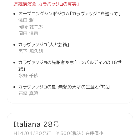
連続講演会「カラバッジョの真実」
オープニングシンポジウム「カラヴァッジョを巡って」
浅田 彰
岡崎 乾二郎
岡田 温司
カラヴァッジョ「人と芸術」
宮下 規久朗
カラヴァッジョの先駆者たち「ロンバルディアの16世
紀」
水野 千依
カラヴァッジョの夏「無頼の天才の生涯と作品」
石鍋 真澄
Italiana 28号
H14/04/20発行 ￥500（税込） 在庫僅少