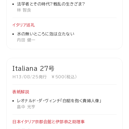
法学者とその時代?戦乱の生きざま?
林 智良
イタリア巡礼
水の無いところに泡は立たない
内田 健一
Italiana 27号
H13/08/25発行 ￥500（税込）
表紙解説
レオナルド・ダ･ヴィンチ「白貂を抱く貴婦人像」
畠中 光亨
日本イタリア京都会館と伊部恭之助理事