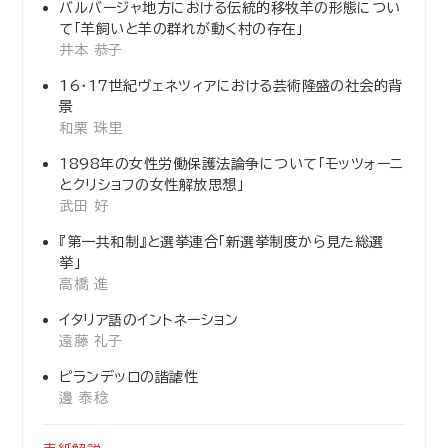
バルバージャ地方における伝統的移牧羊の形態につい
て「羊飼いと羊の群れが動く村の存在」
井本 恭子
16・17世紀ヴェネツィアにおける芸術隆盛の社会的背
景
和栗 珠里
1898年の女性労働保護法論争について「モッツォーニ
とクリショフの女性解放思想」
武田 好
『第一共和制』と選挙連合「新選挙制度から見た総選
挙」
高橋 進
イタリア語のイントネーション
遠藤 礼子
ピランデッロの諧謔性
邊 泰稔