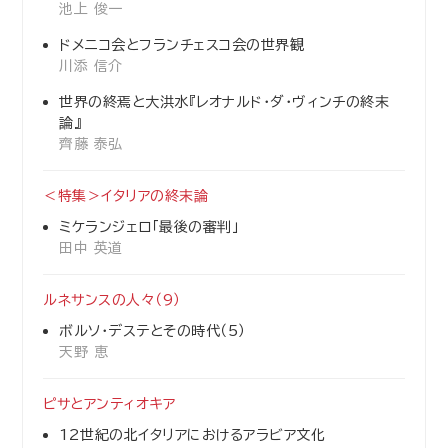
池上 俊一
ドメニコ会とフランチェスコ会の世界観
川添 信介
世界の終焉と大洪水『レオナルド・ダ・ヴィンチの終末
論』
齊藤 泰弘
＜特集＞イタリアの終末論
ミケランジェロ「最後の審判」
田中 英道
ルネサンスの人々（9）
ボルソ・デステとその時代（5）
天野 恵
ピサとアンティオキア
12世紀の北イタリアにおけるアラビア文化