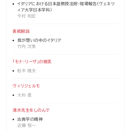
イタリアにおける日本語教授法附・現場報告（ヴェネツ
ィア大学日本学科）
今村 和宏
表紙解説
我が想いの中のイタリア
竹内 次男
「モナ・リーザ」の微笑
柏木 隆夫
ヴィリジェルモ
大杉 直
清水先生をしのんで
古典学の精神
近藤 恒一