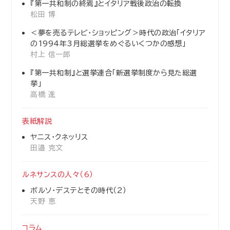
『第一共和制の終焉』とイタリア戦後政治の転換
松田 博
＜夢を売るテレビ・ショッピング＞時代の政治「イタリア
の1994年3月総選挙をめぐるいくつかの感想」
村上 信一郎
『第一共和制』と選挙連合「新選挙制度から見た総選
挙」
高橋 進
表紙解説
ヤニス・クネッリス
田邉 克文
ルネサンスの人々（6）
ボルソ・デステとその時代（2）
天野 恵
コラム