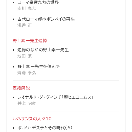
ローマ皇帝たちの世界
南川 高志
古代ローマ都市ポンペイの再生
浅香 正
野上素一先生追悼
追憶のなかの野上素一先生
池田 廉
野上素一先生を偲んで
齊藤 泰弘
表紙解説
レオナルド・ダ・ヴィンチ「聖ヒエロニムス」
井上 昭彦
ルネサンスの人々10
ボルソ・デステとその時代（6）