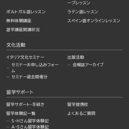
ープレッスン
ポルトガル語レッスン
ラテン語レッスン
無料体験講座
スペイン語オンラインレッスン
語学講座開講状況
文化活動
イタリア文化セミナー
出版活動
セミナーお申し込みフォー
会報誌アーカイブ
ム
セミナー過去開催分
留学サポート
留学サポート・手続き
留学提携校
留学体験記一覧
よくあるご質問
S・Hさん留学体験記
A・Sさん留学体験記