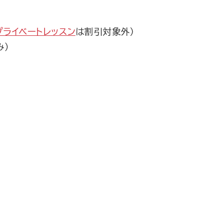
プライベートレッスン
は割引対象外）
み）