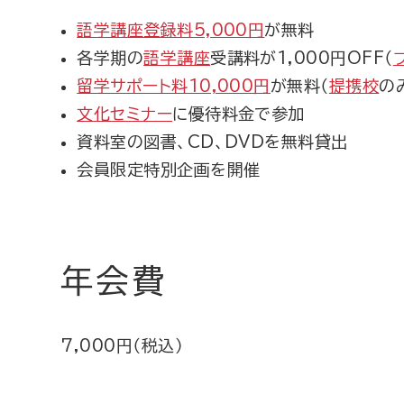
語学講座登録料5,000円
が無料
各学期の
語学講座
受講料が1,000円OFF（
留学サポート料10,000円
が無料（
提携校
の
文化セミナー
に優待料金で参加
資料室の図書、CD、DVDを無料貸出
会員限定特別企画を開催
年会費
7,000円（税込）